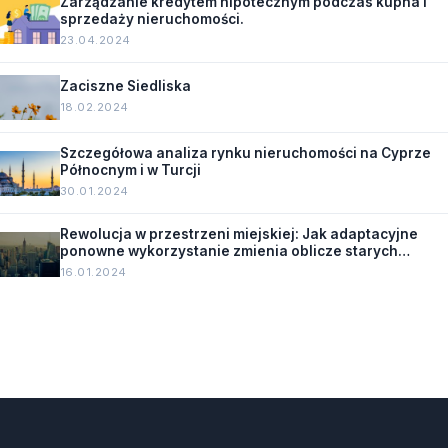
Zarządzanie kredytem hipotecznym podczas kupna i
sprzedaży nieruchomości.
23.04.2024
Zaciszne Siedliska
18.02.2024
Szczegółowa analiza rynku nieruchomości na Cyprze
Północnym i w Turcji
30.01.2024
Rewolucja w przestrzeni miejskiej: Jak adaptacyjne
ponowne wykorzystanie zmienia oblicze starych
budynków.
16.01.2024