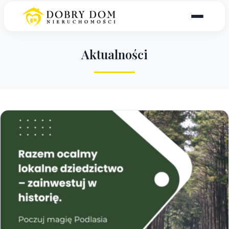
A
k
t
u
a
l
n
o
ś
c
i