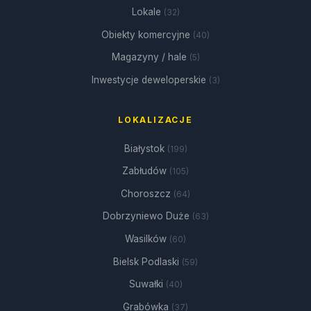
Lokale
(32)
Obiekty komercyjne
(40)
Magazyny / hale
(5)
Inwestycje deweloperskie
(3)
LOKALIZACJE
Białystok
(199)
Zabłudów
(105)
Choroszcz
(64)
Dobrzyniewo Duże
(63)
Wasilków
(60)
Bielsk Podlaski
(59)
Suwałki
(40)
Grabówka
(37)