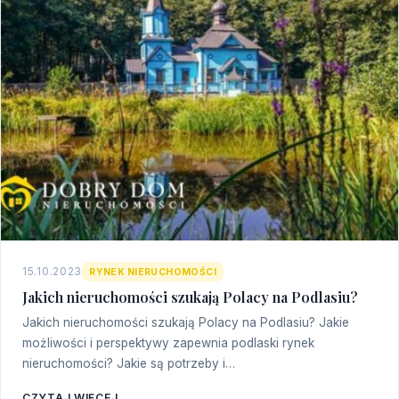
15.10.2023
RYNEK NIERUCHOMOŚCI
Jakich nieruchomości szukają Polacy na Podlasiu?
Jakich nieruchomości szukają Polacy na Podlasiu? Jakie
możliwości i perspektywy zapewnia podlaski rynek
nieruchomości? Jakie są potrzeby i…
CZYTAJ WIĘCEJ