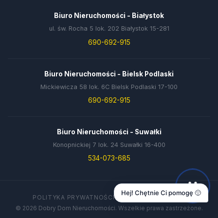
Biuro Nieruchomości - Białystok
ul. św. Rocha 5 lok. 202 Białystok 15-281
690-692-915
Biuro Nieruchomości - Bielsk Podlaski
Mickiewicza 58 lok. 6C Bielsk Podlaski 17-100
690-692-915
Biuro Nieruchomości - Suwałki
Konopnickiej 7 lok. 24 Suwałki 16-400
534-073-685
Hej! Chętnie Ci pomogę 🙂
POLITYKA PRYWATNOŚCI
DANE FIRMY
KONTAKT
© 2026 Dobry Dom Nieruchomości. Wszelkie prawa zastrzeżone.