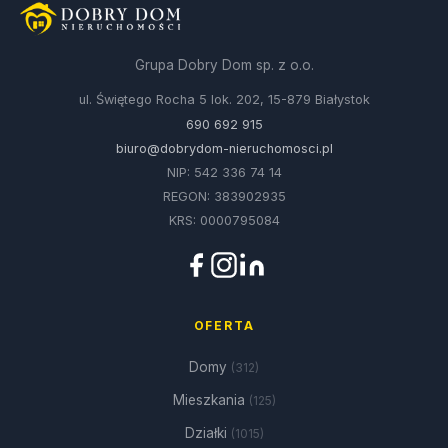
Grupa Dobry Dom sp. z o.o.
ul. Świętego Rocha 5 lok. 202, 15-879 Białystok
690 692 915
biuro@dobrydom-nieruchomosci.pl
NIP: 542 336 74 14
REGON: 383902935
KRS: 0000795084
OFERTA
Domy
(312)
Mieszkania
(125)
Działki
(1015)