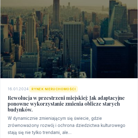
16.01.2024
RYNEK NIERUCHOMOŚCI
Rewolucja w przestrzeni miejskiej: Jak adaptacyjne
ponowne wykorzystanie zmienia oblicze starych
budynków.
W dynamicznie zmieniającym się świecie, gdzie
zrównoważony rozwój i ochrona dziedzictwa kulturowego
stają się nie tylko trendami, ale…