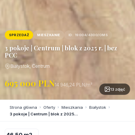
SPRZEDAŻ
MIESZKANIE
ID: 19004/4300/OMS
3 pokoje | Centrum | blok z 2025 r. | bez
PCC
Białystok, Centrum
695 000 PLN
14 946,24 PLN/m²
13 zdjęć
Strona główna
›
Oferty
›
Mieszkania
›
Białystok
›
3 pokoje | Centrum | blok z 2025…
46,50 m2