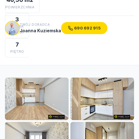
POWIERZCHNIA
3
TWÓJ DORADCA
LICZBA
690 692 915
Joanna Kuziemska
POKOI
7
PIĘTRO