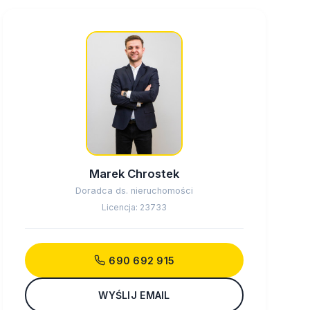
Marek Chrostek
Doradca ds. nieruchomości
Licencja: 23733
690 692 915
WYŚLIJ EMAIL