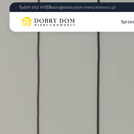
690 692 915
biuro@dobrydom-nieruchomosci.pl
Sprze