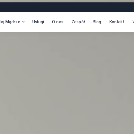
daj Mądrze
Usługi
O nas
Zespół
Blog
Kontakt