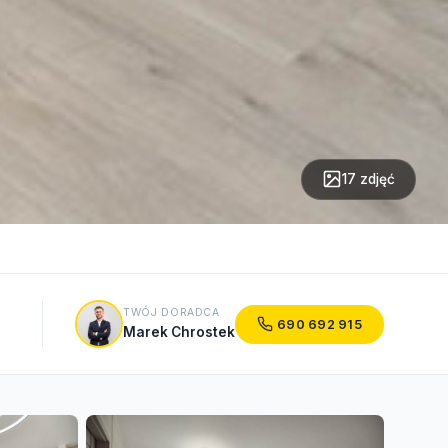
17 zdjęć
TWÓJ DORADCA
690 692 915
Marek Chrostek