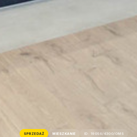
SPRZEDAŻ
MIESZKANIE
ID: 19056/4300/OMS