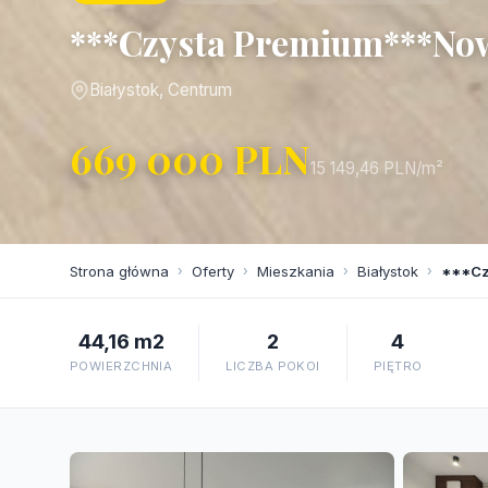
***Czysta Premium***No
Białystok, Centrum
669 000 PLN
15 149,46 PLN/m²
Strona główna
›
Oferty
›
Mieszkania
›
Białystok
›
***Cz
44,16 m2
2
4
POWIERZCHNIA
LICZBA POKOI
PIĘTRO