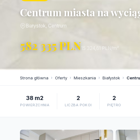
Centrum miasta na wyciągn
Białystok, Centrum
582 335 PLN
15 324,61 PLN/m²
Strona główna
›
Oferty
›
Mieszkania
›
Białystok
›
Centru
38 m2
2
2
POWIERZCHNIA
LICZBA POKOI
PIĘTRO