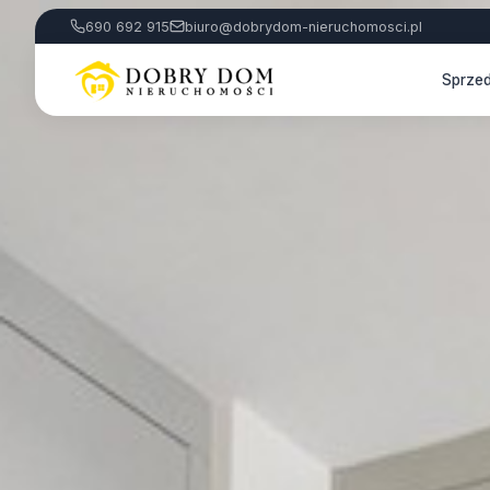
690 692 915
biuro@dobrydom-nieruchomosci.pl
Sprze