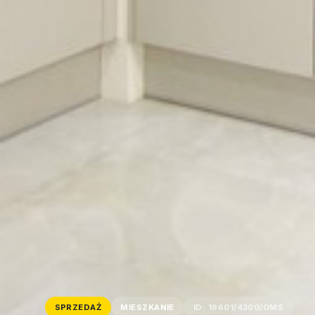
SPRZEDAŻ
MIESZKANIE
ID: 19601/4300/OMS