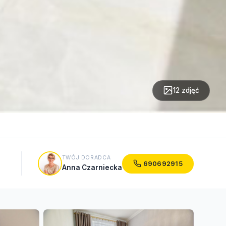
12 zdjęć
TWÓJ DORADCA
690692915
Anna Czarniecka