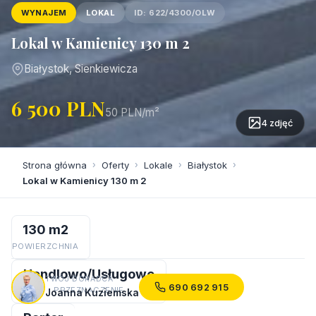
WYNAJEM
LOKAL
ID: 622/4300/OLW
Lokal w Kamienicy 130 m 2
Białystok, Sienkiewicza
6 500 PLN
50 PLN/m²
4 zdjęć
Strona główna
›
Oferty
›
Lokale
›
Białystok
›
Lokal w Kamienicy 130 m 2
130 m2
POWIERZCHNIA
Handlowo/Usługowe
TWÓJ DORADCA
690 692 915
PRZEZNACZENIE
Joanna Kuziemska