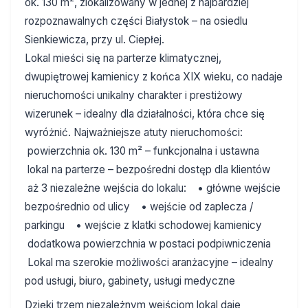
ok. 130 m², zlokalizowany w jednej z najbardziej
rozpoznawalnych części Białystok – na osiedlu
Sienkiewicza, przy ul. Ciepłej.
Lokal mieści się na parterze klimatycznej,
dwupiętrowej kamienicy z końca XIX wieku, co nadaje
nieruchomości unikalny charakter i prestiżowy
wizerunek – idealny dla działalności, która chce się
wyróżnić.
Najważniejsze atuty nieruchomości:
powierzchnia ok. 130 m² – funkcjonalna i ustawna
lokal na parterze – bezpośredni dostęp dla klientów
aż 3 niezależne wejścia do lokalu:
• główne wejście
bezpośrednio od ulicy
• wejście od zaplecza /
parkingu
• wejście z klatki schodowej kamienicy
dodatkowa powierzchnia w postaci podpiwniczenia
Lokal ma szerokie możliwości aranżacyjne – idealny
pod usługi, biuro, gabinety, usługi medyczne
Dzięki trzem niezależnym wejściom lokal daje