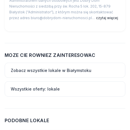
Administratorem danych osobowych jest Dobry Dom
Nieruchomości z siedzibą przy św. Rocha 5 lok. 202, 15-879
Białystok (“Administrator”), z którym można się skontaktować
przez adres biuro@dobrydom-nieruchomosci.pl…
czytaj więcej
MOZE CIE ROWNIEZ ZAINTERESOWAC
Zobacz wszystkie lokale w Białymstoku
Wszystkie oferty: lokale
PODOBNE LOKALE