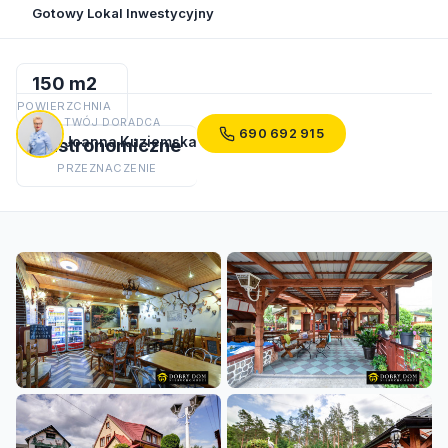
Gotowy Lokal Inwestycyjny
150 m2
POWIERZCHNIA
TWÓJ DORADCA
690 692 915
Joanna Kuziemska
Gastronomiczne
PRZEZNACZENIE