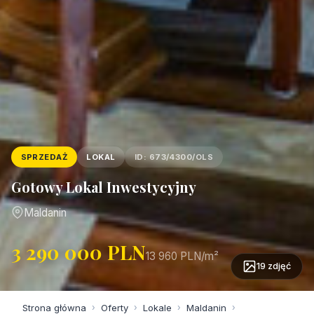
SPRZEDAŻ
LOKAL
ID: 673/4300/OLS
Gotowy Lokal Inwestycyjny
Maldanin
3 290 000 PLN
13 960 PLN/m²
19 zdjęć
Strona główna
›
Oferty
›
Lokale
›
Maldanin
›