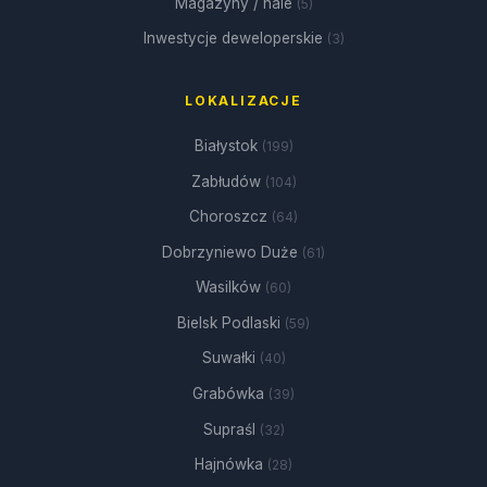
Magazyny / hale
(5)
Inwestycje deweloperskie
(3)
LOKALIZACJE
Białystok
(199)
Zabłudów
(104)
Choroszcz
(64)
Dobrzyniewo Duże
(61)
Wasilków
(60)
Bielsk Podlaski
(59)
Suwałki
(40)
Grabówka
(39)
Supraśl
(32)
Hajnówka
(28)