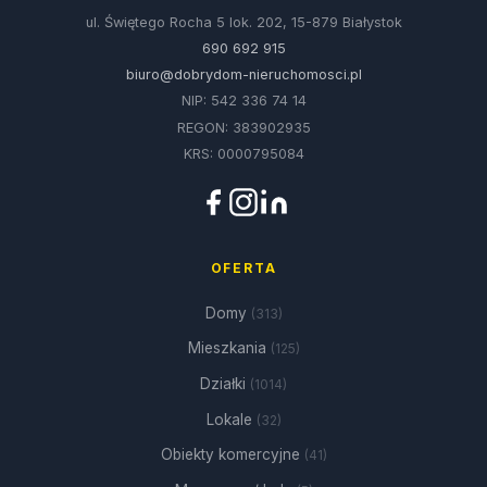
ul. Świętego Rocha 5 lok. 202, 15-879 Białystok
690 692 915
biuro@dobrydom-nieruchomosci.pl
NIP: 542 336 74 14
REGON: 383902935
KRS: 0000795084
OFERTA
Domy
(313)
Mieszkania
(125)
Działki
(1014)
Lokale
(32)
Obiekty komercyjne
(41)