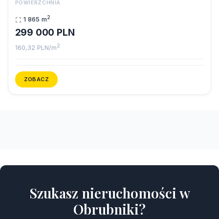
POWIERZCHNIA
2
1 865 m
299 000 PLN
2
160,32 PLN/m
ZOBACZ
Szukasz nieruchomości w
Obrubniki?