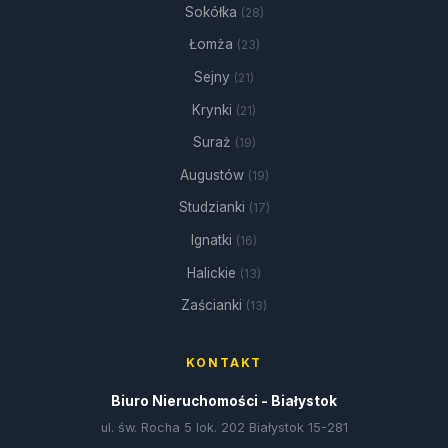
Sokółka
(28)
Łomża
(23)
Sejny
(21)
Krynki
(21)
Suraż
(19)
Augustów
(19)
Studzianki
(17)
Ignatki
(16)
Halickie
(13)
Zaścianki
(13)
KONTAKT
Biuro Nieruchomości - Białystok
ul. św. Rocha 5 lok. 202 Białystok 15-281