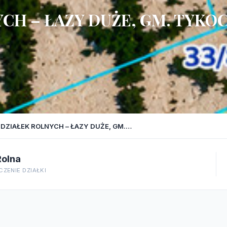
YCH – ŁAZY DUŻE, GM. TYKO
 DZIAŁEK ROLNYCH – ŁAZY DUŻE, GM.…
Rolna
ZENIE DZIAŁKI