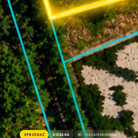
SPRZEDAŻ
DZIAŁKA
ID: 12254/4300/OGS