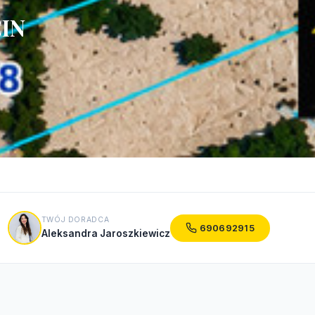
CIN
TWÓJ DORADCA
690692915
Aleksandra Jaroszkiewicz