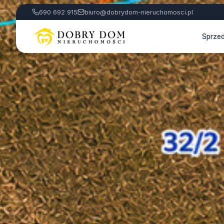
690 692 915
biuro@dobrydom-nieruchomosci.pl
Sprze