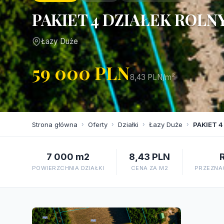
PAKIET 4 DZIAŁEK ROLN
Łazy Duże
59 000 PLN
8,43 PLN/m²
Strona główna
›
Oferty
›
Działki
›
Łazy Duże
›
PAKIET 4
7 000 m2
8,43 PLN
POWIERZCHNIA DZIAŁKI
CENA ZA M2
PRZEZNAC