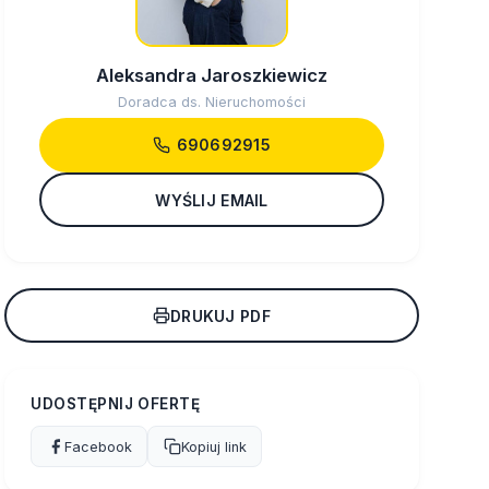
Aleksandra Jaroszkiewicz
Doradca ds. Nieruchomości
690692915
WYŚLIJ EMAIL
DRUKUJ PDF
UDOSTĘPNIJ OFERTĘ
Facebook
Kopiuj link