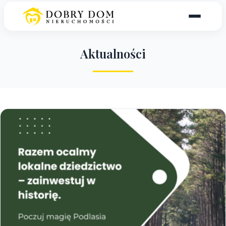
A
k
t
u
a
l
n
o
ś
c
i