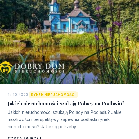
15.10.2023
RYNEK NIERUCHOMOŚCI
Jakich nieruchomości szukają Polacy na Podlasiu?
Jakich nieruchomości szukają Polacy na Podlasiu? Jakie
możliwości i perspektywy zapewnia podlaski rynek
nieruchomości? Jakie są potrzeby i…
CZYTAJ WIĘCEJ