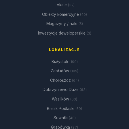
Lokale
(32)
Obiekty komercyjne
(40)
Magazyny / hale
(5)
Inwestycje deweloperskie
(3)
LOKALIZACJE
Białystok
(199)
Zabłudów
(105)
Choroszcz
(64)
Dobrzyniewo Duże
(63)
Wasilków
(60)
Bielsk Podlaski
(59)
Suwałki
(40)
Grabówka
(37)