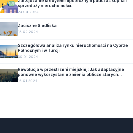
Zarządzanie kredytem hipotecznym podczas kupna i
sprzedaży nieruchomości.
23.04.2024
Zaciszne Siedliska
18.02.2024
Szczegółowa analiza rynku nieruchomości na Cyprze
Północnym i w Turcji
30.01.2024
Rewolucja w przestrzeni miejskiej: Jak adaptacyjne
ponowne wykorzystanie zmienia oblicze starych
budynków.
16.01.2024