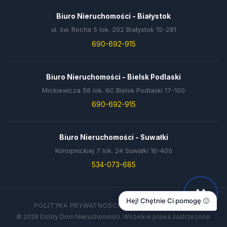
Biuro Nieruchomości - Białystok
ul. św. Rocha 5 lok. 202 Białystok 15-281
690-692-915
Biuro Nieruchomości - Bielsk Podlaski
Mickiewicza 58 lok. 6C Bielsk Podlaski 17-100
690-692-915
Biuro Nieruchomości - Suwałki
Konopnickiej 7 lok. 24 Suwałki 16-400
534-073-685
Hej! Chętnie Ci pomogę 🙂
POLITYKA PRYWATNOŚCI
DANE FIRMY
KONTAKT
© 2026 Dobry Dom Nieruchomości. Wszelkie prawa zastrzeżone.