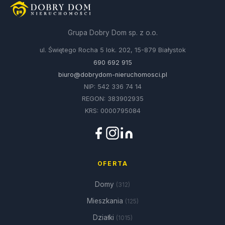
Grupa Dobry Dom sp. z o.o.
ul. Świętego Rocha 5 lok. 202, 15-879 Białystok
690 692 915
biuro@dobrydom-nieruchomosci.pl
NIP: 542 336 74 14
REGON: 383902935
KRS: 0000795084
OFERTA
Domy
(312)
Mieszkania
(125)
Działki
(1015)