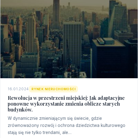
16.01.2024
RYNEK NIERUCHOMOŚCI
Rewolucja w przestrzeni miejskiej: Jak adaptacyjne
ponowne wykorzystanie zmienia oblicze starych
budynków.
W dynamicznie zmieniającym się świecie, gdzie
zrównoważony rozwój i ochrona dziedzictwa kulturowego
stają się nie tylko trendami, ale…