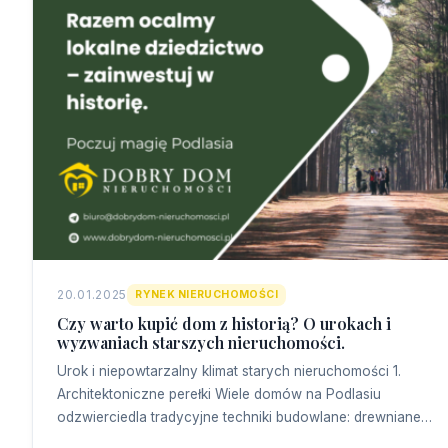
20.01.2025
RYNEK NIERUCHOMOŚCI
Czy warto kupić dom z historią? O urokach i
wyzwaniach starszych nieruchomości.
Urok i niepowtarzalny klimat starych nieruchomości 1.
Architektoniczne perełki Wiele domów na Podlasiu
odzwierciedla tradycyjne techniki budowlane: drewniane…