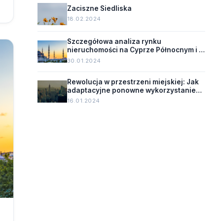
Zaciszne Siedliska
18.02.2024
Szczegółowa analiza rynku
nieruchomości na Cyprze Północnym i w
Turcji
30.01.2024
Rewolucja w przestrzeni miejskiej: Jak
adaptacyjne ponowne wykorzystanie
zmienia oblicze starych budynków.
16.01.2024