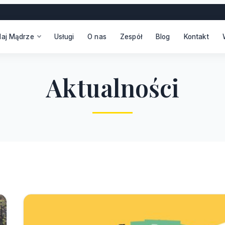
daj Mądrze
Usługi
O nas
Zespół
Blog
Kontakt
A
k
t
u
a
l
n
o
ś
c
i