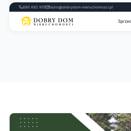
690 692 915
biuro@dobrydom-nieruchomosci.pl
Sprze