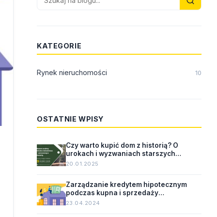
KATEGORIE
Rynek nieruchomości
10
OSTATNIE WPISY
Czy warto kupić dom z historią? O
urokach i wyzwaniach starszych
nieruchomości.
20.01.2025
Zarządzanie kredytem hipotecznym
podczas kupna i sprzedaży
nieruchomości.
23.04.2024