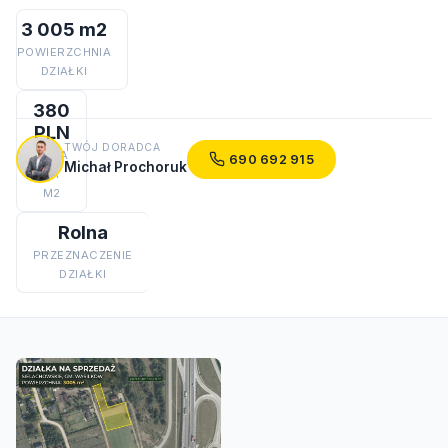
3 005 m2
POWIERZCHNIA
DZIAŁKI
380
PLN
TWÓJ DORADCA
CENA
690 692 915
Michał Prochoruk
ZA
M2
Rolna
PRZEZNACZENIE
DZIAŁKI