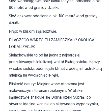
Sieć wodociągowa oraz kanalizacyjna: oddalone o ok.
90 metrów od granicy działki.
Sieć gazowa: oddalona o ok. 100 metrów od granicy
działki.
Prąd: w bliskim sąsiedztwie.
DLACZEGO WARTO TU ZAMIESZKAĆ? OKOLICA I
LOKALIZACJA:
Sielachowskie to od lat jedna z najbardziej
poszukiwanych lokalizacji wokół Białegostoku. Łączy
w sobie sielski, podmiejski klimat z pełną infrastrukturą
miejską na wyciągnięcie ręki.
Bliskość natury: Miejscowość otoczona jest
malowniczymi terenami zielonymi. W bliskim
sąsiedztwie znajduje się Dolina Rzeki Supraśl co
stwarza idealne warunki do aktywnego wypoczynku,
spacerów, jazdy na rowerze czy spływów