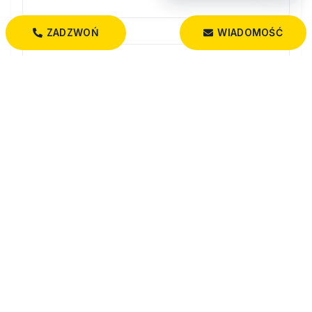
ZADZWOŃ
WIADOMOŚĆ
WIADOMOŚĆ
Wyrażam zgodę na przetwarzanie moich danych osobowych
przez firmę Dobry Dom Nieruchomości dla celów związanych z
działalnością pośrednictwa w obrocie nieruchomościami,
jednocześnie potwierdzam, iż zostałem poinformowany o tym, iż
będę posiadać dostęp do treści swoich danych do ich edycji lub
usunięcia.
Administratorem danych osobowych jest Dobry Dom