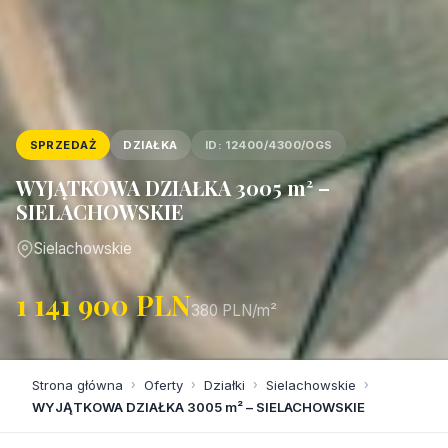
SPRZEDAŻ
DZIAŁKA
ID: 12400/4300/OGS
WYJĄTKOWA DZIAŁKA 3005 m² –
SIELACHOWSKIE
Sielachowskie
1 141 900 PLN
380 PLN/m²
Strona główna
›
Oferty
›
Działki
›
Sielachowskie
›
WYJĄTKOWA DZIAŁKA 3005 m² – SIELACHOWSKIE