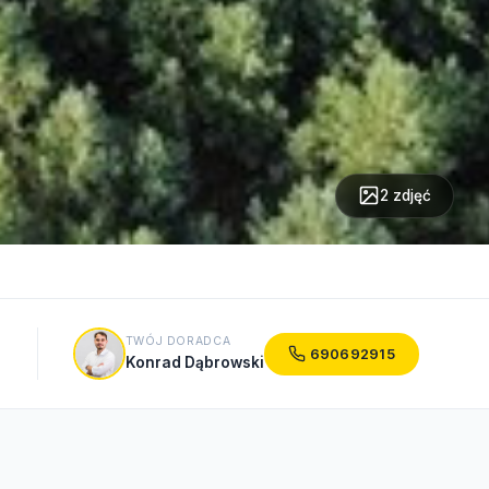
2 zdjęć
TWÓJ DORADCA
690692915
Konrad Dąbrowski