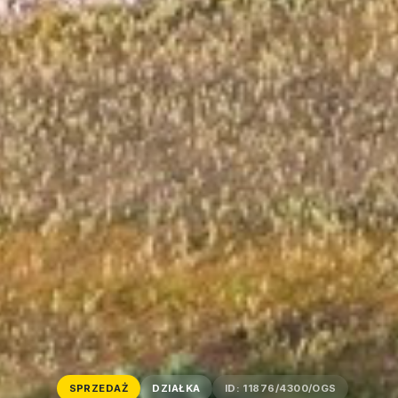
SPRZEDAŻ
DZIAŁKA
ID: 11876/4300/OGS