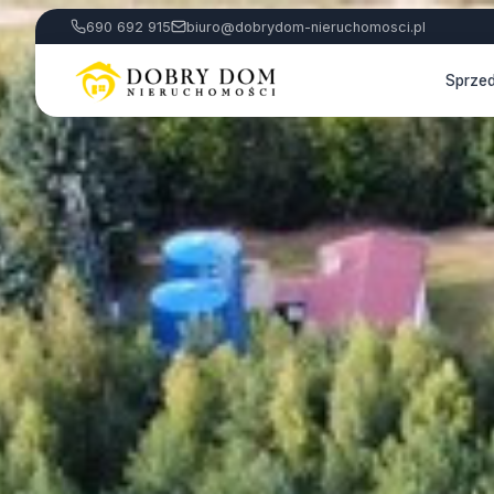
690 692 915
biuro@dobrydom-nieruchomosci.pl
Sprze