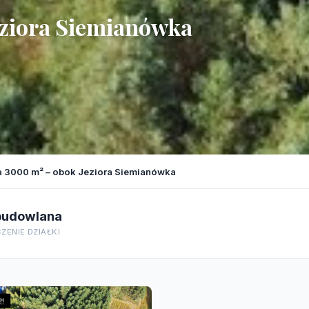
eziora Siemianówka
a 3000 m² – obok Jeziora Siemianówka
budowlana
ZENIE DZIAŁKI