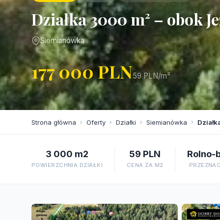
Działka 3000 m² – obok J
Siemianówka
177 000 PLN
59 PLN/m²
Strona główna
›
Oferty
›
Działki
›
Siemianówka
›
Działk
3 000 m2
59 PLN
Rolno-
POWIERZCHNIA DZIAŁKI
CENA ZA M2
PRZEZNAC