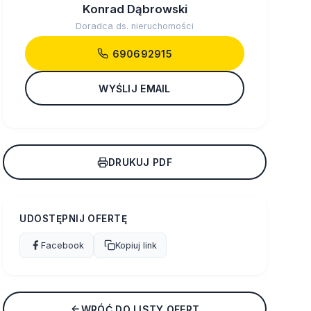
Konrad Dąbrowski
Doradca ds. nieruchomości
690692915
WYŚLIJ EMAIL
DRUKUJ PDF
UDOSTĘPNIJ OFERTĘ
Facebook
Kopiuj link
WRÓĆ DO LISTY OFERT