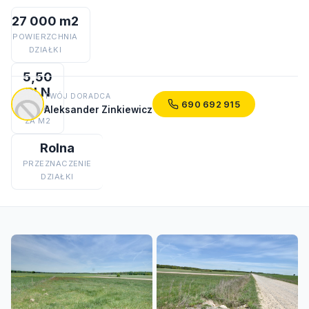
27 000 m2
POWIERZCHNIA
DZIAŁKI
5,50
PLN
TWÓJ DORADCA
690 692 915
CENA
Aleksander Zinkiewicz
ZA M2
Rolna
PRZEZNACZENIE
DZIAŁKI