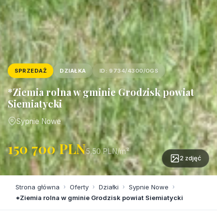
SPRZEDAŻ
DZIAŁKA
ID: 9734/4300/OGS
*Ziemia rolna w gminie Grodzisk powiat
Siemiatycki
Sypnie Nowe
150 700 PLN
5,50 PLN/m²
2 zdjęć
Strona główna
›
Oferty
›
Działki
›
Sypnie Nowe
›
*Ziemia rolna w gminie Grodzisk powiat Siemiatycki