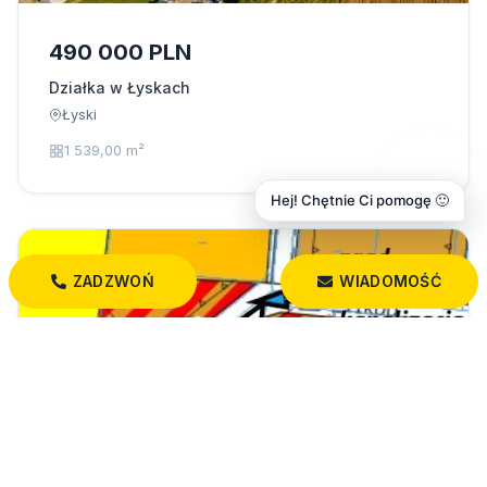
490 000 PLN
Działka w Łyskach
Łyski
1 539,00 m²
Hej! Chętnie Ci pomogę 🙂
ZADZWOŃ
WIADOMOŚĆ