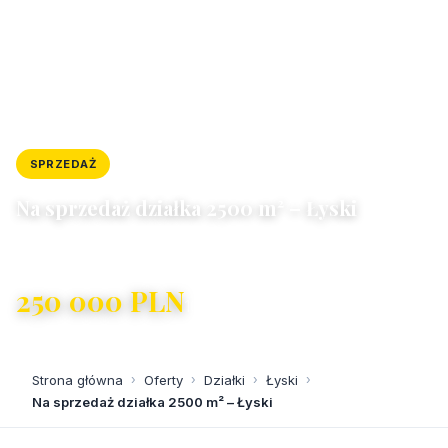
SPRZEDAŻ
DZIAŁKA
ID: 11080/4300/OGS
Na sprzedaż działka 2500 m² – Łyski
Łyski
250 000 PLN
100 PLN/m²
Strona główna
›
Oferty
›
Działki
›
Łyski
›
Na sprzedaż działka 2500 m² – Łyski