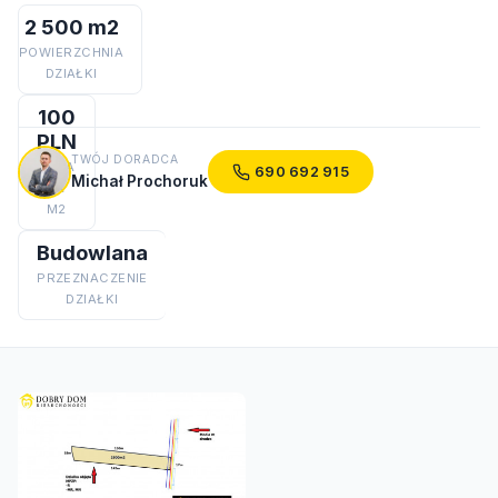
2 500 m2
POWIERZCHNIA
DZIAŁKI
100
PLN
TWÓJ DORADCA
CENA
690 692 915
Michał Prochoruk
ZA
M2
Budowlana
PRZEZNACZENIE
DZIAŁKI