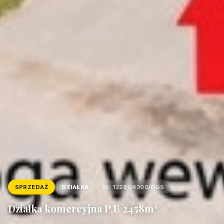
SPRZEDAŻ
DZIAŁKA
ID: 12281/4300/OGS
Działka komercyjna P,U 2458m²