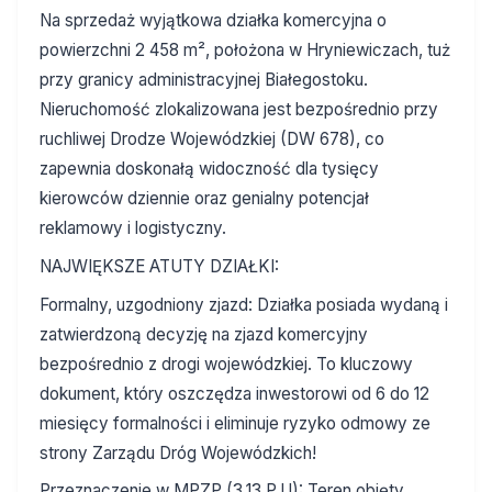
Na sprzedaż wyjątkowa działka komercyjna o
powierzchni 2 458 m², położona w Hryniewiczach, tuż
przy granicy administracyjnej Białegostoku.
Nieruchomość zlokalizowana jest bezpośrednio przy
ruchliwej Drodze Wojewódzkiej (DW 678), co
zapewnia doskonałą widoczność dla tysięcy
kierowców dziennie oraz genialny potencjał
reklamowy i logistyczny.
NAJWIĘKSZE ATUTY DZIAŁKI:
Formalny, uzgodniony zjazd: Działka posiada wydaną i
zatwierdzoną decyzję na zjazd komercyjny
bezpośrednio z drogi wojewódzkiej. To kluczowy
dokument, który oszczędza inwestorowi od 6 do 12
miesięcy formalności i eliminuje ryzyko odmowy ze
strony Zarządu Dróg Wojewódzkich!
Przeznaczenie w MPZP (3.13 P,U): Teren objęty