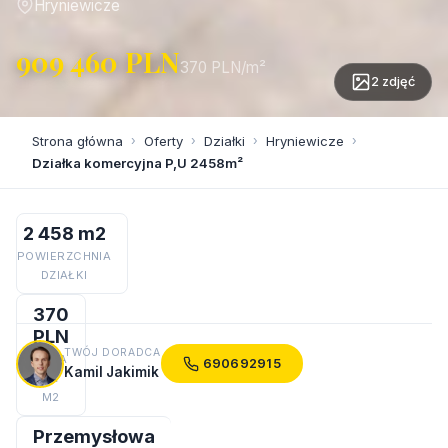
Hryniewicze
909 460 PLN
370 PLN/m²
2 zdjęć
Strona główna
›
Oferty
›
Działki
›
Hryniewicze
›
Działka komercyjna P,U 2458m²
2 458 m2
POWIERZCHNIA
DZIAŁKI
370
PLN
TWÓJ DORADCA
CENA
690692915
Kamil Jakimik
ZA
M2
Przemysłowa