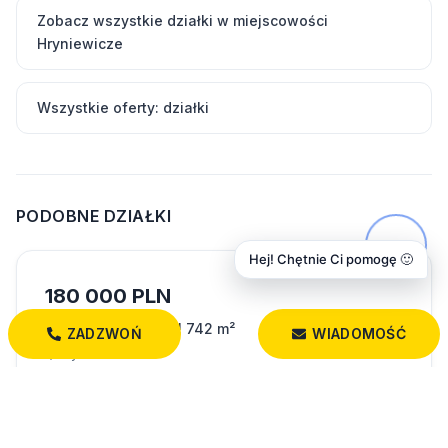
Zobacz wszystkie działki w miejscowości
Hryniewicze
Wszystkie oferty: działki
PODOBNE DZIAŁKI
Hej! Chętnie Ci pomogę 🙂
180 000 PLN
OSTATNIA DZIAŁKA! 742 m²
ZADZWOŃ
WIADOMOŚĆ
Hryniewicze
742,00 m²