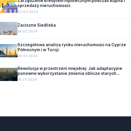
Zarządzanie kredytem hipotecznym podczas kupna i
sprzedaży nieruchomości.
23.04.2024
Zaciszne Siedliska
18.02.2024
Szczegółowa analiza rynku nieruchomości na Cyprze
Północnym i w Turcji
30.01.2024
Rewolucja w przestrzeni miejskiej: Jak adaptacyjne
ponowne wykorzystanie zmienia oblicze starych
budynków.
16.01.2024