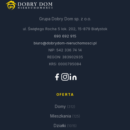
Grupa Dobry Dom sp. z o.o.
ul. Świętego Rocha 5 lok. 202, 15-879 Białystok
690 692 915
biuro@dobrydom-nieruchomosci.pl
NIP: 542 336 74 14
REGON: 383902935
KRS: 0000795084
OFERTA
Domy
(312)
Mieszkania
(125)
Działki
(1015)