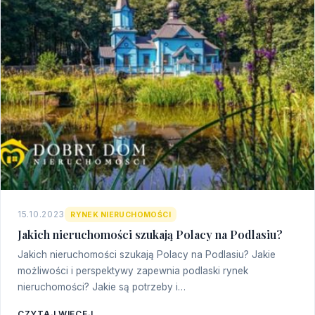
15.10.2023
RYNEK NIERUCHOMOŚCI
Jakich nieruchomości szukają Polacy na Podlasiu?
Jakich nieruchomości szukają Polacy na Podlasiu? Jakie
możliwości i perspektywy zapewnia podlaski rynek
nieruchomości? Jakie są potrzeby i…
CZYTAJ WIĘCEJ