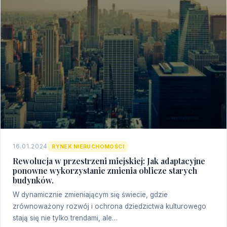
16.01.2024
RYNEK NIERUCHOMOŚCI
Rewolucja w przestrzeni miejskiej: Jak adaptacyjne
ponowne wykorzystanie zmienia oblicze starych
budynków.
W dynamicznie zmieniającym się świecie, gdzie
zrównoważony rozwój i ochrona dziedzictwa kulturowego
stają się nie tylko trendami, ale…