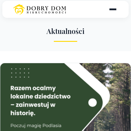
A
k
t
u
a
l
n
o
ś
c
i