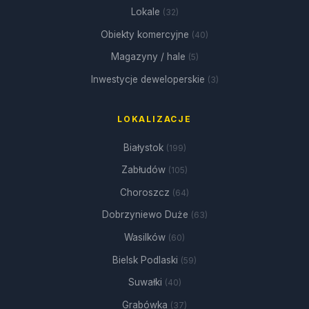
Lokale
(32)
Obiekty komercyjne
(40)
Magazyny / hale
(5)
Inwestycje deweloperskie
(3)
LOKALIZACJE
Białystok
(199)
Zabłudów
(105)
Choroszcz
(64)
Dobrzyniewo Duże
(63)
Wasilków
(60)
Bielsk Podlaski
(59)
Suwałki
(40)
Grabówka
(37)