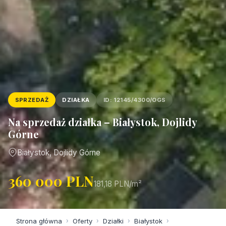
SPRZEDAŻ
DZIAŁKA
ID: 12145/4300/OGS
Na sprzedaż działka – Białystok, Dojlidy
Górne
Białystok, Dojlidy Górne
360 000 PLN
181,18 PLN/m²
Strona główna
›
Oferty
›
Działki
›
Białystok
›