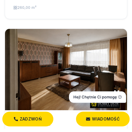
260,00 m²
Hej! Chętnie Ci pomogę 🙂
ZADZWOŃ
WIADOMOŚĆ
369 999 PLN