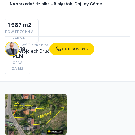
Na sprzedaż działka – Białystok, Dojlidy Górne
1 987 m2
POWIERZCHNIA
DZIAŁKI
TWÓJ DORADCA
181,18
690 692 915
Wojciech Druć
PLN
CENA
ZA M2