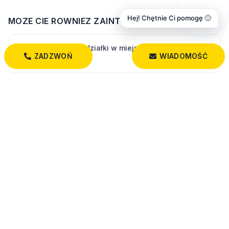
Hej! Chętnie Ci pomogę 🙂
MOZE CIE ROWNIEZ ZAINTERESOWAC
Zobacz wszystkie działki w miejscowości Krypno
ZADZWOŃ
WIADOMOŚĆ
Wielkie
Wszystkie oferty: działki
PODOBNE DZIAŁKI
74 000 PLN
Idealna dla miłośników natury i spokojnego stylu