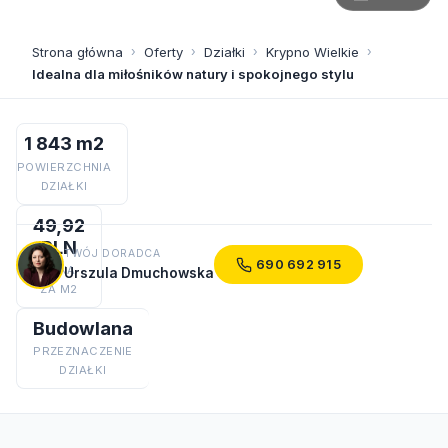
Strona główna
›
Oferty
›
Działki
›
Krypno Wielkie
›
Idealna dla miłośników natury i spokojnego stylu
1 843 m2
POWIERZCHNIA
DZIAŁKI
49,92
PLN
TWÓJ DORADCA
690 692 915
CENA
Urszula Dmuchowska
ZA M2
Budowlana
PRZEZNACZENIE
DZIAŁKI