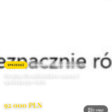
SPRZEDAŻ
DZIAŁKA
ID: 9930/4300/OGS
Idealna dla miłośników natury i
spokojnego stylu
Krypno Wielkie
92 000 PLN
49,92 PLN/m²
2 zdjęć