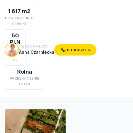
1 617 m2
POWIERZCHNIA
DZIAŁKI
50
PLN
TWÓJ DORADCA
CENA
690692915
Anna Czarniecka
ZA
M2
Rolna
PRZEZNACZENIE
DZIAŁKI