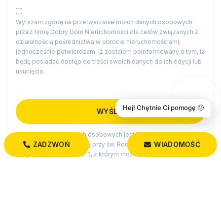
Wyrażam zgodę na przetwarzanie moich danych osobowych
przez firmę Dobry Dom Nieruchomości dla celów związanych z
działalnością pośrednictwa w obrocie nieruchomościami,
jednocześnie potwierdzam, iż zostałem poinformowany o tym, iż
będę posiadać dostęp do treści swoich danych do ich edycji lub
usunięcia.
Hej! Chętnie Ci pomogę 🙂
Administratorem danych osobowych jest Dobry Dom
ZADZWOŃ
WIADOMOŚĆ
Nieruchomości z siedzibą przy św. Rocha 5 lok. 202, 15-879
Białystok (“Administrator”), z którym można się skontaktować
przez adres biuro@dobrydom-nieruchomosci.pl…
czytaj więcej