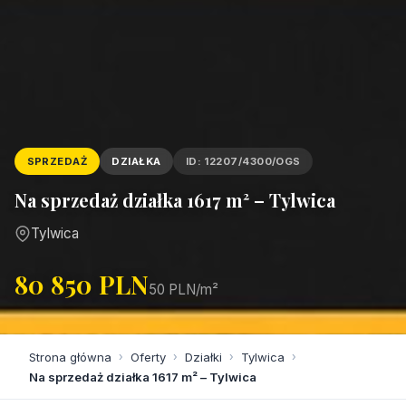
SPRZEDAŻ
DZIAŁKA
ID: 12207/4300/OGS
Na sprzedaż działka 1617 m² – Tylwica
Tylwica
80 850 PLN
50 PLN/m²
Strona główna
›
Oferty
›
Działki
›
Tylwica
›
Na sprzedaż działka 1617 m² – Tylwica