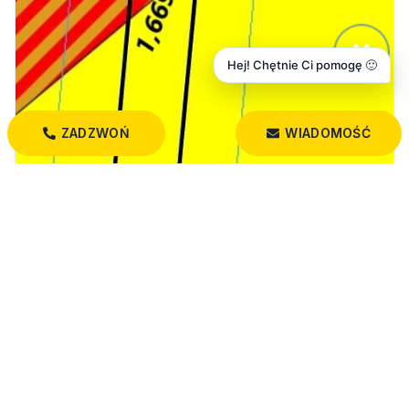
Hej! Chętnie Ci pomogę 🙂
ZADZWOŃ
WIADOMOŚĆ
800 000 PLN
1,6663 ha w Łyskach
Łyski
16 693,00 m²