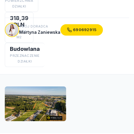
POWIERZCHNIA
DZIAŁKI
318,39
PLN
TWÓJ DORADCA
690692915
CENA ZA
Martyna Zaniewska
M2
Budowlana
PRZEZNACZENIE
DZIAŁKI