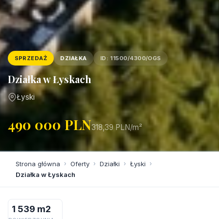
SPRZEDAŻ
DZIAŁKA
ID: 11500/4300/OGS
Działka w Łyskach
Łyski
490 000 PLN
318,39 PLN/m²
Strona główna
›
Oferty
›
Działki
›
Łyski
›
Działka w Łyskach
1 539 m2