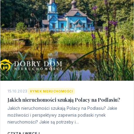
15.10.2023
RYNEK NIERUCHOMOŚCI
Jakich nieruchomości szukają Polacy na Podlasiu?
Jakich nieruchomości szukają Polacy na Podlasiu? Jakie
możliwości i perspektywy zapewnia podlaski rynek
nieruchomości? Jakie są potrzeby i…
CZYTAJ WIĘCEJ