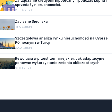
Zarządzanie kredytem hipotecznym podczas kupna i
sprzedaży nieruchomości.
23.04.2024
Zaciszne Siedliska
18.02.2024
Szczegółowa analiza rynku nieruchomości na Cyprze
Północnym i w Turcji
30.01.2024
Rewolucja w przestrzeni miejskiej: Jak adaptacyjne
ponowne wykorzystanie zmienia oblicze starych
budynków.
16.01.2024