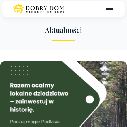
A
k
t
u
a
l
n
o
ś
c
i