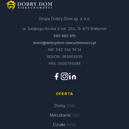
Grupa Dobry Dom sp. z o.o.
ul. Świętego Rocha 5 lok. 202, 15-879 Białystok
690 692 915
biuro@dobrydom-nieruchomosci.pl
NIP: 542 336 74 14
REGON: 383902935
KRS: 0000795084
OFERTA
Domy
(314)
Mieszkania
(125)
Działki
(1014)