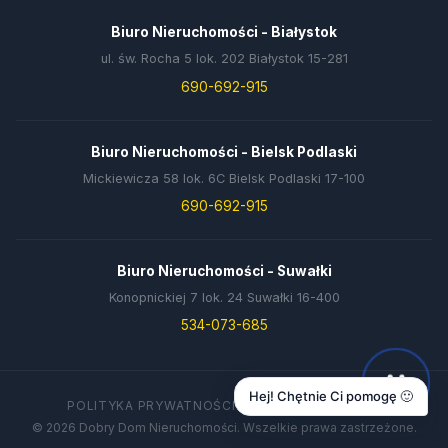
Biuro Nieruchomości - Białystok
ul. św. Rocha 5 lok. 202 Białystok 15-281
690-692-915
Biuro Nieruchomości - Bielsk Podlaski
Mickiewicza 58 lok. 6C Bielsk Podlaski 17-100
690-692-915
Biuro Nieruchomości - Suwałki
Konopnickiej 7 lok. 24 Suwałki 16-400
534-073-685
Hej! Chętnie Ci pomogę 🙂
POLITYKA PRYWATNOŚCI
DANE FIRMY
KONTAKT
© 2026 Dobry Dom Nieruchomości. Wszelkie prawa zastrzeżone.