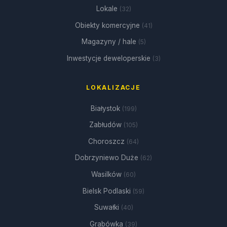
Lokale
(32)
Obiekty komercyjne
(41)
Magazyny / hale
(5)
Inwestycje deweloperskie
(3)
LOKALIZACJE
Białystok
(199)
Zabłudów
(105)
Choroszcz
(64)
Dobrzyniewo Duże
(62)
Wasilków
(60)
Bielsk Podlaski
(59)
Suwałki
(40)
Grabówka
(39)