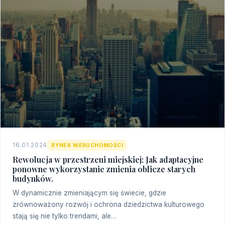
16.01.2024
RYNEK NIERUCHOMOŚCI
Rewolucja w przestrzeni miejskiej: Jak adaptacyjne
ponowne wykorzystanie zmienia oblicze starych
budynków.
W dynamicznie zmieniającym się świecie, gdzie
zrównoważony rozwój i ochrona dziedzictwa kulturowego
stają się nie tylko trendami, ale…