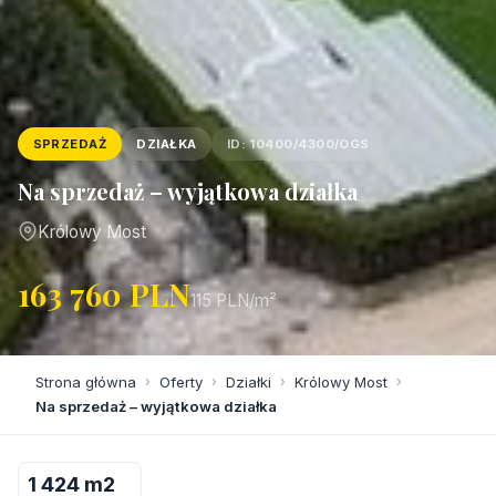
SPRZEDAŻ
DZIAŁKA
ID: 10400/4300/OGS
Na sprzedaż – wyjątkowa działka
Królowy Most
163 760 PLN
115 PLN/m²
Strona główna
›
Oferty
›
Działki
›
Królowy Most
›
Na sprzedaż – wyjątkowa działka
1 424 m2