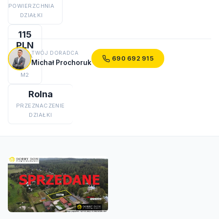
POWIERZCHNIA
DZIAŁKI
115
PLN
TWÓJ DORADCA
CENA
690 692 915
Michał Prochoruk
ZA
M2
Rolna
PRZEZNACZENIE
DZIAŁKI