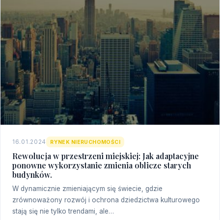
16.01.2024
RYNEK NIERUCHOMOŚCI
Rewolucja w przestrzeni miejskiej: Jak adaptacyjne
ponowne wykorzystanie zmienia oblicze starych
budynków.
W dynamicznie zmieniającym się świecie, gdzie
zrównoważony rozwój i ochrona dziedzictwa kulturowego
stają się nie tylko trendami, ale…