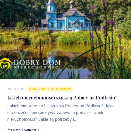
15.10.2023
RYNEK NIERUCHOMOŚCI
Jakich nieruchomości szukają Polacy na Podlasiu?
Jakich nieruchomości szukają Polacy na Podlasiu? Jakie
możliwości i perspektywy zapewnia podlaski rynek
nieruchomości? Jakie są potrzeby i…
CZYTAJ WIĘCEJ