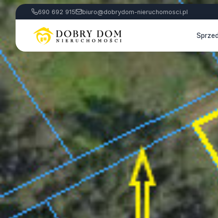
690 692 915
biuro@dobrydom-nieruchomosci.pl
Sprze