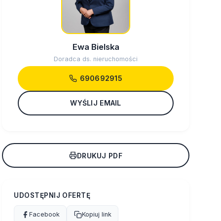
Ewa Bielska
Doradca ds. nieruchomości
690692915
WYŚLIJ EMAIL
DRUKUJ PDF
UDOSTĘPNIJ OFERTĘ
Facebook
Kopiuj link