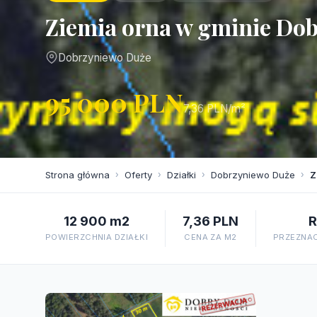
Ziemia orna w gminie Do
Dobrzyniewo Duże
95 000 PLN
7,36 PLN/m²
Strona główna
›
Oferty
›
Działki
›
Dobrzyniewo Duże
›
Z
12 900 m2
7,36 PLN
R
POWIERZCHNIA DZIAŁKI
CENA ZA M2
PRZEZNAC