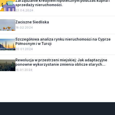
Zarządzanie kredytem hipotecznym podczas kupna i
sprzedaży nieruchomości.
23.04.2024
Zaciszne Siedliska
18.02.2024
Szczegółowa analiza rynku nieruchomości na Cyprze
Północnym i w Turcji
30.01.2024
Rewolucja w przestrzeni miejskiej: Jak adaptacyjne
ponowne wykorzystanie zmienia oblicze starych
budynków.
16.01.2024