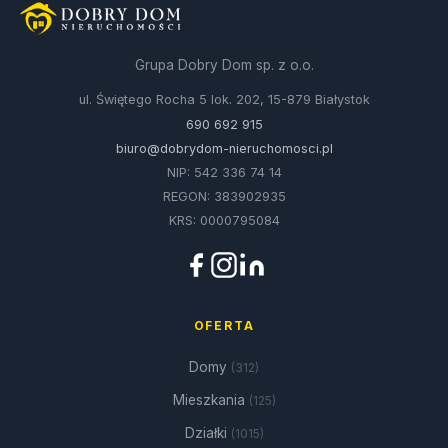
Grupa Dobry Dom sp. z o.o.
ul. Świętego Rocha 5 lok. 202, 15-879 Białystok
690 692 915
biuro@dobrydom-nieruchomosci.pl
NIP: 542 336 74 14
REGON: 383902935
KRS: 0000795084
OFERTA
Domy
(312)
Mieszkania
(125)
Działki
(1015)