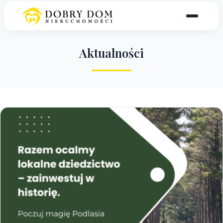
A
k
t
u
a
l
n
o
ś
c
i