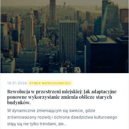
16.01.2024
RYNEK NIERUCHOMOŚCI
Rewolucja w przestrzeni miejskiej: Jak adaptacyjne
ponowne wykorzystanie zmienia oblicze starych
budynków.
W dynamicznie zmieniającym się świecie, gdzie
zrównoważony rozwój i ochrona dziedzictwa kulturowego
stają się nie tylko trendami, ale…