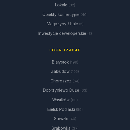
Lokale
(32)
Obiekty komercyjne
(40)
Magazyny / hale
(5)
Inwestycje deweloperskie
(3)
LOKALIZACJE
Białystok
(199)
Zabłudów
(105)
Choroszcz
(64)
Dobrzyniewo Duże
(63)
Wasilków
(60)
Bielsk Podlaski
(59)
Suwałki
(40)
Grabówka
(37)