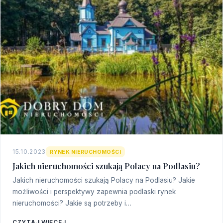
15.10.2023
RYNEK NIERUCHOMOŚCI
Jakich nieruchomości szukają Polacy na Podlasiu?
Jakich nieruchomości szukają Polacy na Podlasiu? Jakie
możliwości i perspektywy zapewnia podlaski rynek
nieruchomości? Jakie są potrzeby i…
CZYTAJ WIĘCEJ