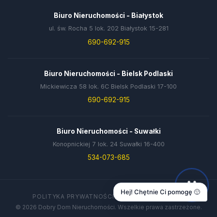
Biuro Nieruchomości - Białystok
ul. św. Rocha 5 lok. 202 Białystok 15-281
690-692-915
Biuro Nieruchomości - Bielsk Podlaski
Mickiewicza 58 lok. 6C Bielsk Podlaski 17-100
690-692-915
Biuro Nieruchomości - Suwałki
Konopnickiej 7 lok. 24 Suwałki 16-400
534-073-685
Hej! Chętnie Ci pomogę 🙂
POLITYKA PRYWATNOŚCI
DANE FIRMY
KONTAKT
© 2026 Dobry Dom Nieruchomości. Wszelkie prawa zastrzeżone.