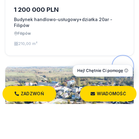
1 200 000 PLN
Budynek handlowo-usługowy+działka 20ar -
Filipów
Filipów
210,00 m²
Hej! Chętnie Ci pomogę 🙂
ZADZWOŃ
WIADOMOŚĆ