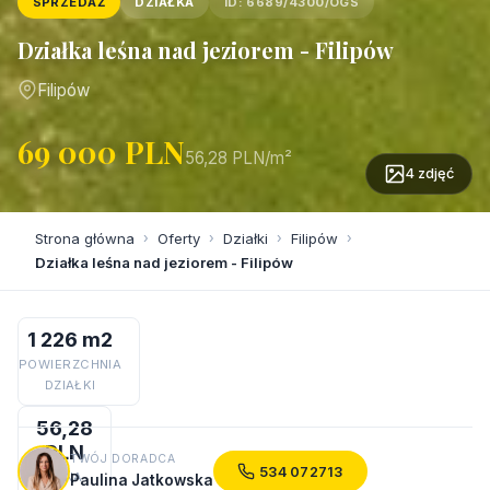
SPRZEDAŻ
DZIAŁKA
ID: 6689/4300/OGS
Działka leśna nad jeziorem - Filipów
Filipów
69 000 PLN
56,28 PLN/m²
4 zdjęć
Strona główna
›
Oferty
›
Działki
›
Filipów
›
Działka leśna nad jeziorem - Filipów
1 226 m2
POWIERZCHNIA
DZIAŁKI
56,28
PLN
TWÓJ DORADCA
534 072713
CENA
Paulina Jatkowska