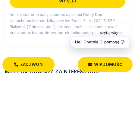
Administratorem danych osobowych jest Dobry Dom
Nieruchomości z siedzibą przy św. Rocha 5 lok. 202, 15-879
Białystok (“Administrator”), z którym można się skontaktować
przez adres biuro@dobrydom-nieruchomosci.pl…
czytaj więcej
Hej! Chętnie Ci pomogę 🙂
ZADZWOŃ
WIADOMOŚĆ
MOZE CIE ROWNIEZ ZAINTERESOWAC
Zobacz wszystkie działki w miejscowości Lubejki
Wszystkie oferty: działki