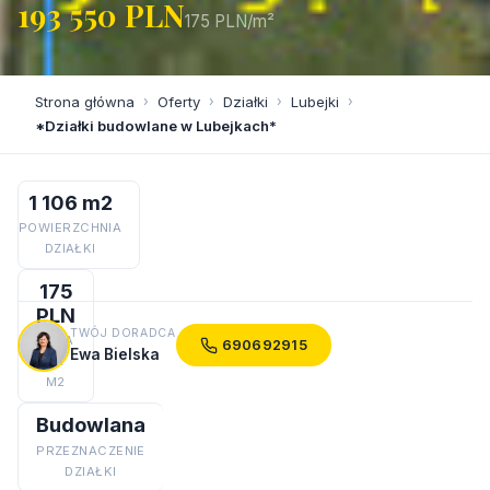
193 550 PLN
175 PLN/m²
Strona główna
›
Oferty
›
Działki
›
Lubejki
›
*Działki budowlane w Lubejkach*
1 106 m2
POWIERZCHNIA
DZIAŁKI
175
PLN
TWÓJ DORADCA
CENA
690692915
Ewa Bielska
ZA
M2
Budowlana
PRZEZNACZENIE
DZIAŁKI