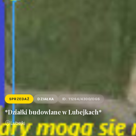
SPRZEDAŻ
DZIAŁKA
ID: 11264/4300/OGS
*Działki budowlane w Lubejkach*
Lubejki