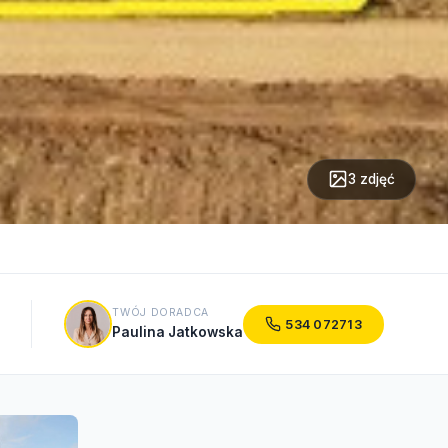
3 zdjęć
TWÓJ DORADCA
534 072713
Paulina Jatkowska