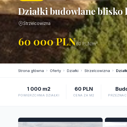
Działki budowlane blisko 
Strzelcowizna
60 000 PLN
60 PLN/m²
Strona główna
›
Oferty
›
Działki
›
Strzelcowizna
›
Dział
1 000 m2
60 PLN
Bud
POWIERZCHNIA DZIAŁKI
CENA ZA M2
PRZEZNACZ