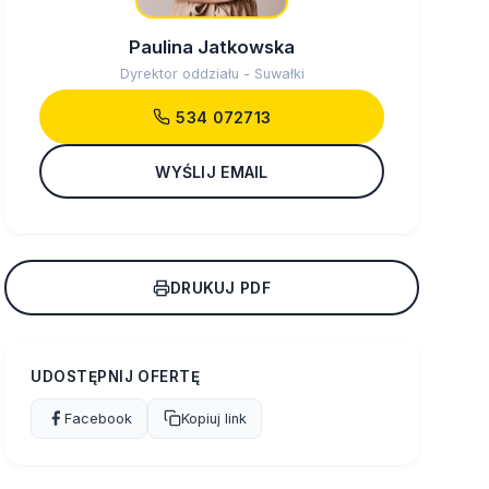
Paulina Jatkowska
Dyrektor oddziału - Suwałki
534 072713
WYŚLIJ EMAIL
DRUKUJ PDF
UDOSTĘPNIJ OFERTĘ
Facebook
Kopiuj link