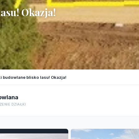
lasu! Okazja!
ki budowlane blisko lasu! Okazja!
owlana
ENIE DZIAŁKI