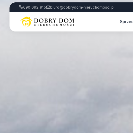
690 692 915
biuro@dobrydom-nieruchomosci.pl
Sprze