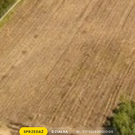
SPRZEDAŻ
DZIAŁKA
ID: 11752/4300/OGS