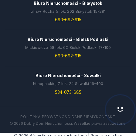
Biuro Nieruchomości - Białystok
ul. św. Rocha 5 lok. 202 Białystok 15-281
690-692-915
Biuro Nieruchomości - Bielsk Podlaski
Mickiewicza 58 lok. 6C Bielsk Podlaski 17-100
690-692-915
Biuro Nieruchomości - Suwałki
Konopnickiej 7 lok. 24 Suwałki 16-400
534-073-685
Hej! Chętnie Ci pomogę 🙂
POLITYKA PRYWATNOŚCI
DANE FIRMY
KONTAKT
© 2026 Dobry Dom Nieruchomości. Wszelkie prawa zastrzeżone.
© 2026 Wszystkie prawa zastrzeżone | Program dla biur