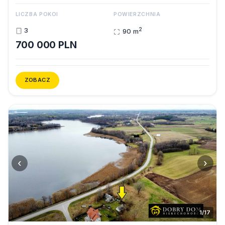
LICZBA POKOI
POWIERZCHNIA
2
3
90 m
700 000 PLN
ZOBACZ
‹
›
1/17