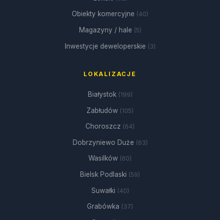
Obiekty komercyjne
(40)
Magazyny / hale
(5)
Inwestycje deweloperskie
(3)
LOKALIZACJE
Białystok
(199)
Zabłudów
(105)
Choroszcz
(64)
Dobrzyniewo Duże
(63)
Wasilków
(60)
Bielsk Podlaski
(59)
Suwałki
(40)
Grabówka
(37)