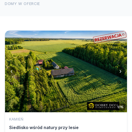
DOMY W OFERCIE
‹
›
1/15
KAMIEŃ
Siedlisko wśród natury przy lesie