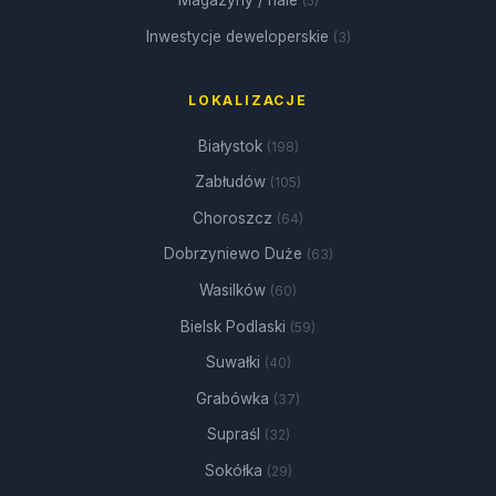
Magazyny / hale
(5)
Inwestycje deweloperskie
(3)
LOKALIZACJE
Białystok
(198)
Zabłudów
(105)
Choroszcz
(64)
Dobrzyniewo Duże
(63)
Wasilków
(60)
Bielsk Podlaski
(59)
Suwałki
(40)
Grabówka
(37)
Supraśl
(32)
Sokółka
(29)