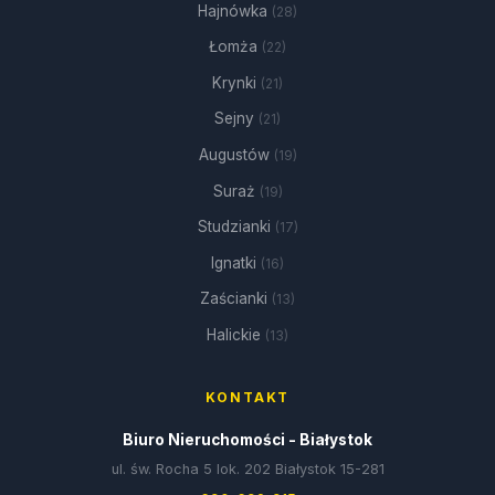
Hajnówka
(28)
Łomża
(22)
Krynki
(21)
Sejny
(21)
Augustów
(19)
Suraż
(19)
Studzianki
(17)
Ignatki
(16)
Zaścianki
(13)
Halickie
(13)
KONTAKT
Biuro Nieruchomości - Białystok
ul. św. Rocha 5 lok. 202 Białystok 15-281