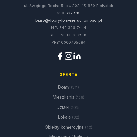
ul. Świętego Rocha 5 lok. 202, 15-879 Białystok
690 692 915
biuro@dobrydom-nieruchomosci.pl
NIP: 542 336 74 14
REGON: 383902935
KRS: 0000795084
OFERTA
Domy
(311)
Mieszkania
(126)
Działki
(1015)
Lokale
(32)
Obiekty komercyjne
(40)