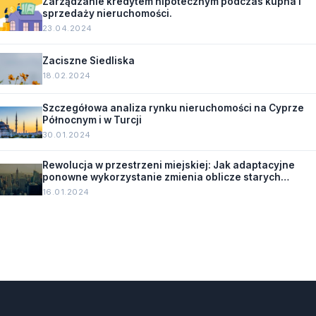
Zarządzanie kredytem hipotecznym podczas kupna i
sprzedaży nieruchomości.
23.04.2024
Zaciszne Siedliska
18.02.2024
Szczegółowa analiza rynku nieruchomości na Cyprze
Północnym i w Turcji
30.01.2024
Rewolucja w przestrzeni miejskiej: Jak adaptacyjne
ponowne wykorzystanie zmienia oblicze starych
budynków.
16.01.2024