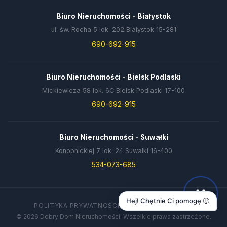
Biuro Nieruchomości - Białystok
ul. św. Rocha 5 lok. 202 Białystok 15-281
690-692-915
Biuro Nieruchomości - Bielsk Podlaski
Mickiewicza 58 lok. 6C Bielsk Podlaski 17-100
690-692-915
Biuro Nieruchomości - Suwałki
Konopnickiej 7 lok. 24 Suwałki 16-400
534-073-685
Hej! Chętnie Ci pomogę 🙂
POLITYKA PRYWATNOŚCI
DANE FIRMY
KONTAKT
© 2026 Dobry Dom Nieruchomości. Wszelkie prawa zastrzeżone.