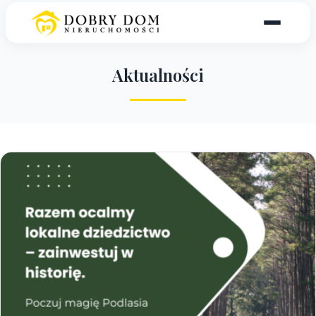
A
k
t
u
a
l
n
o
ś
c
i