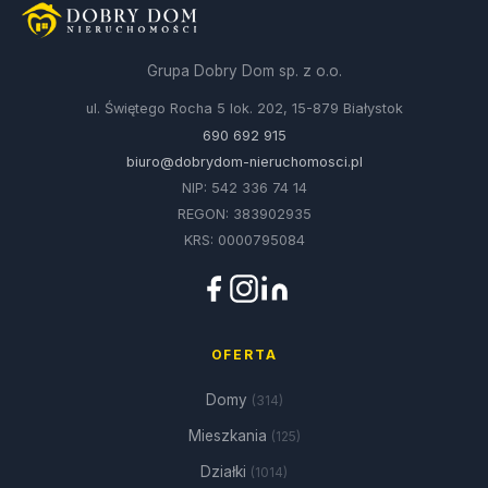
Grupa Dobry Dom sp. z o.o.
ul. Świętego Rocha 5 lok. 202, 15-879 Białystok
690 692 915
biuro@dobrydom-nieruchomosci.pl
NIP: 542 336 74 14
REGON: 383902935
KRS: 0000795084
OFERTA
Domy
(314)
Mieszkania
(125)
Działki
(1014)