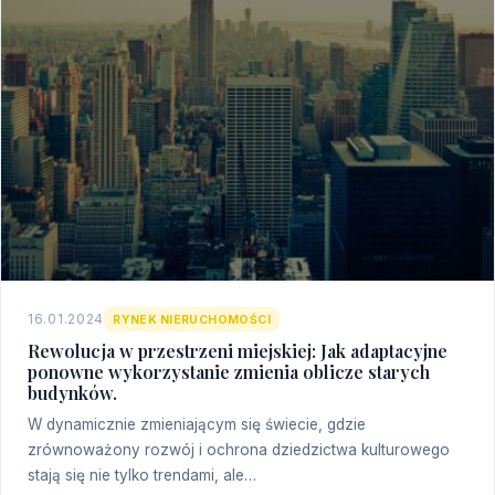
16.01.2024
RYNEK NIERUCHOMOŚCI
Rewolucja w przestrzeni miejskiej: Jak adaptacyjne
ponowne wykorzystanie zmienia oblicze starych
budynków.
W dynamicznie zmieniającym się świecie, gdzie
zrównoważony rozwój i ochrona dziedzictwa kulturowego
stają się nie tylko trendami, ale…