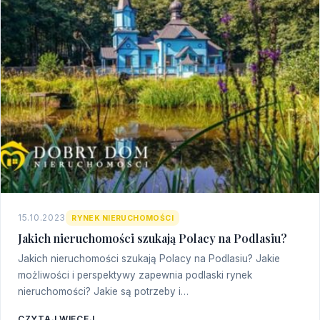
15.10.2023
RYNEK NIERUCHOMOŚCI
Jakich nieruchomości szukają Polacy na Podlasiu?
Jakich nieruchomości szukają Polacy na Podlasiu? Jakie
możliwości i perspektywy zapewnia podlaski rynek
nieruchomości? Jakie są potrzeby i…
CZYTAJ WIĘCEJ