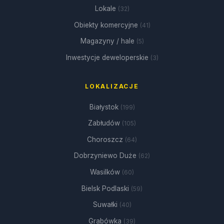
Lokale
(32)
Obiekty komercyjne
(41)
Magazyny / hale
(5)
Inwestycje deweloperskie
(3)
LOKALIZACJE
Białystok
(199)
Zabłudów
(105)
Choroszcz
(64)
Dobrzyniewo Duże
(62)
Wasilków
(60)
Bielsk Podlaski
(59)
Suwałki
(40)
Grabówka
(39)