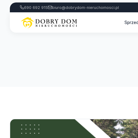
690 692 915
biuro@dobrydom-nieruchomosci.pl
Sprze