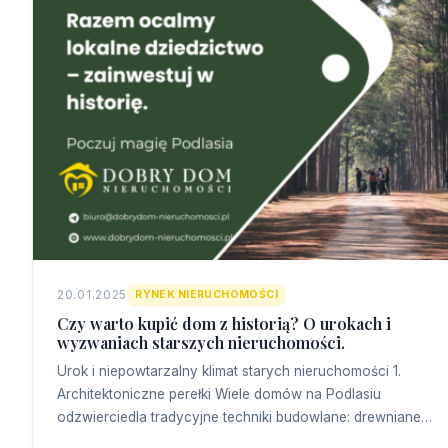
20.01.2025
RYNEK NIERUCHOMOŚCI
Czy warto kupić dom z historią? O urokach i
wyzwaniach starszych nieruchomości.
Urok i niepowtarzalny klimat starych nieruchomości 1.
Architektoniczne perełki Wiele domów na Podlasiu
odzwierciedla tradycyjne techniki budowlane: drewniane…