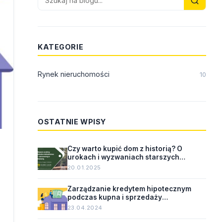
KATEGORIE
Rynek nieruchomości
10
OSTATNIE WPISY
Czy warto kupić dom z historią? O
urokach i wyzwaniach starszych
nieruchomości.
20.01.2025
Zarządzanie kredytem hipotecznym
podczas kupna i sprzedaży
nieruchomości.
23.04.2024