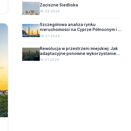
Zaciszne Siedliska
18.02.2024
Szczegółowa analiza rynku
nieruchomości na Cyprze Północnym i w
Turcji
30.01.2024
Rewolucja w przestrzeni miejskiej: Jak
adaptacyjne ponowne wykorzystanie
zmienia oblicze starych budynków.
16.01.2024