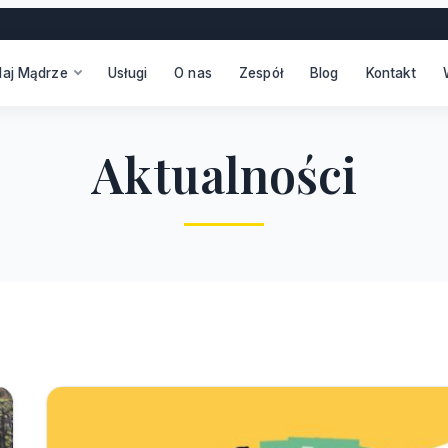
daj Mądrze
Usługi
O nas
Zespół
Blog
Kontakt
A
k
t
u
a
l
n
o
ś
c
i