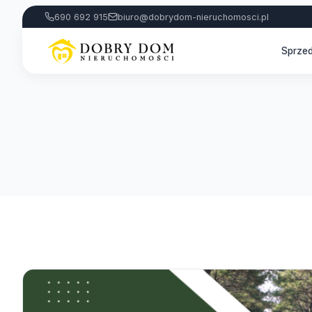
690 692 915
biuro@dobrydom-nieruchomosci.pl
Sprze