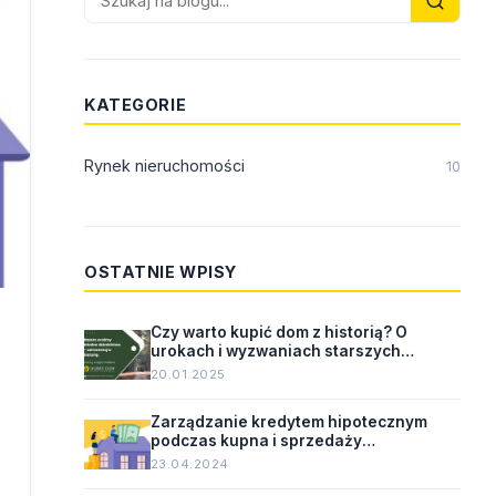
KATEGORIE
Rynek nieruchomości
10
OSTATNIE WPISY
Czy warto kupić dom z historią? O
urokach i wyzwaniach starszych
nieruchomości.
20.01.2025
Zarządzanie kredytem hipotecznym
podczas kupna i sprzedaży
nieruchomości.
23.04.2024