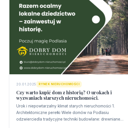
20.01.2025
RYNEK NIERUCHOMOŚCI
Czy warto kupić dom z historią? O urokach i
wyzwaniach starszych nieruchomości.
Urok i niepowtarzalny klimat starych nieruchomości 1.
Architektoniczne perełki Wiele domów na Podlasiu
odzwierciedla tradycyjne techniki budowlane: drewniane…