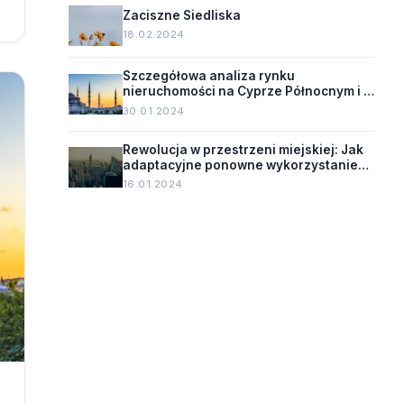
Zaciszne Siedliska
18.02.2024
Szczegółowa analiza rynku
nieruchomości na Cyprze Północnym i w
Turcji
30.01.2024
Rewolucja w przestrzeni miejskiej: Jak
adaptacyjne ponowne wykorzystanie
zmienia oblicze starych budynków.
16.01.2024