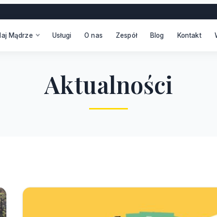
daj Mądrze
Usługi
O nas
Zespół
Blog
Kontakt
A
k
t
u
a
l
n
o
ś
c
i