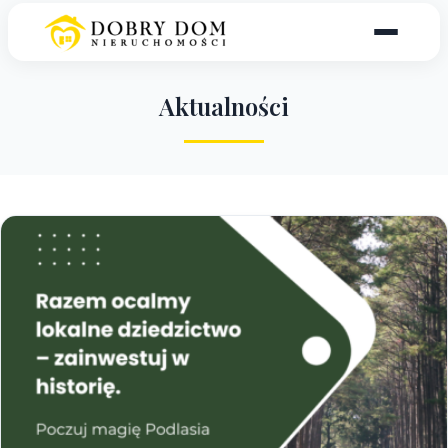
A
k
t
u
a
l
n
o
ś
c
i