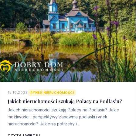
15.10.2023
RYNEK NIERUCHOMOŚCI
Jakich nieruchomości szukają Polacy na Podlasiu?
Jakich nieruchomości szukają Polacy na Podlasiu? Jakie
możliwości i perspektywy zapewnia podlaski rynek
nieruchomości? Jakie są potrzeby i…
CZYTAJ WIĘCEJ