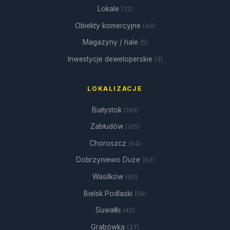
Lokale
(32)
Obiekty komercyjne
(40)
Magazyny / hale
(5)
Inwestycje deweloperskie
(3)
LOKALIZACJE
Białystok
(199)
Zabłudów
(105)
Choroszcz
(64)
Dobrzyniewo Duże
(63)
Wasilków
(60)
Bielsk Podlaski
(59)
Suwałki
(40)
Grabówka
(37)