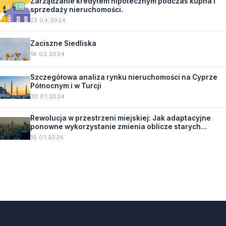
Zarządzanie kredytem hipotecznym podczas kupna i
sprzedaży nieruchomości.
23.04.2024
Zaciszne Siedliska
18.02.2024
Szczegółowa analiza rynku nieruchomości na Cyprze
Północnym i w Turcji
30.01.2024
Rewolucja w przestrzeni miejskiej: Jak adaptacyjne
ponowne wykorzystanie zmienia oblicze starych
budynków.
16.01.2024