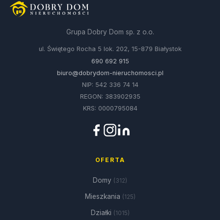
Grupa Dobry Dom sp. z o.o.
ul. Świętego Rocha 5 lok. 202, 15-879 Białystok
690 692 915
biuro@dobrydom-nieruchomosci.pl
NIP: 542 336 74 14
REGON: 383902935
KRS: 0000795084
OFERTA
Domy
(312)
Mieszkania
(125)
Działki
(1015)