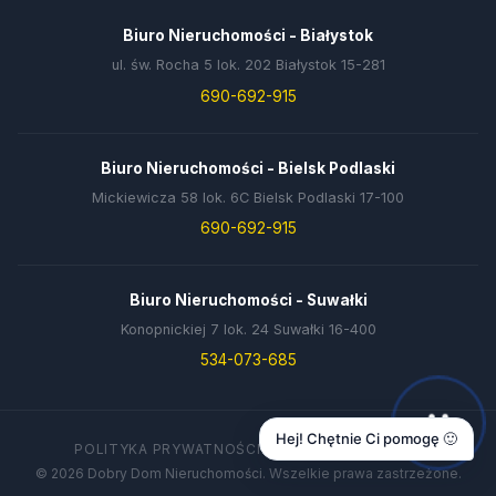
Biuro Nieruchomości - Białystok
ul. św. Rocha 5 lok. 202 Białystok 15-281
690-692-915
Biuro Nieruchomości - Bielsk Podlaski
Mickiewicza 58 lok. 6C Bielsk Podlaski 17-100
690-692-915
Biuro Nieruchomości - Suwałki
Konopnickiej 7 lok. 24 Suwałki 16-400
534-073-685
Hej! Chętnie Ci pomogę 🙂
POLITYKA PRYWATNOŚCI
DANE FIRMY
KONTAKT
© 2026 Dobry Dom Nieruchomości. Wszelkie prawa zastrzeżone.