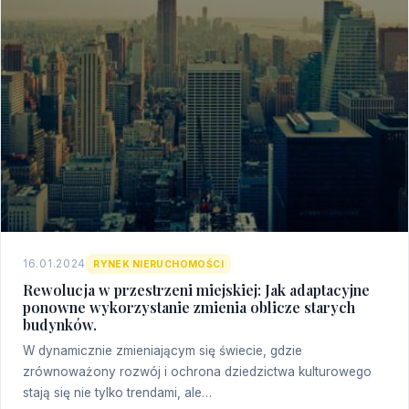
16.01.2024
RYNEK NIERUCHOMOŚCI
Rewolucja w przestrzeni miejskiej: Jak adaptacyjne
ponowne wykorzystanie zmienia oblicze starych
budynków.
W dynamicznie zmieniającym się świecie, gdzie
zrównoważony rozwój i ochrona dziedzictwa kulturowego
stają się nie tylko trendami, ale…