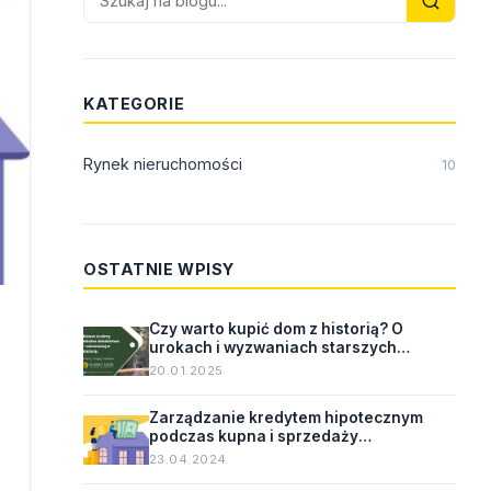
KATEGORIE
Rynek nieruchomości
10
OSTATNIE WPISY
Czy warto kupić dom z historią? O
urokach i wyzwaniach starszych
nieruchomości.
20.01.2025
Zarządzanie kredytem hipotecznym
podczas kupna i sprzedaży
nieruchomości.
23.04.2024