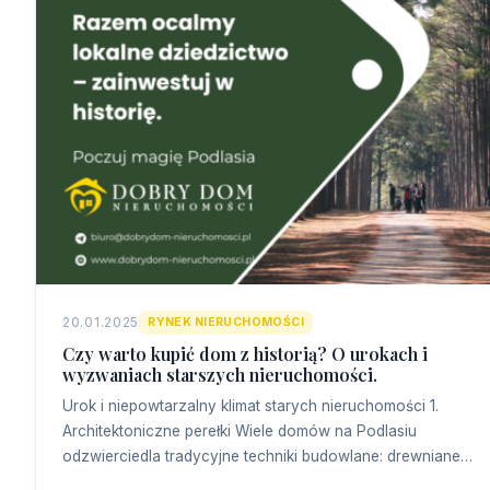
20.01.2025
RYNEK NIERUCHOMOŚCI
Czy warto kupić dom z historią? O urokach i
wyzwaniach starszych nieruchomości.
Urok i niepowtarzalny klimat starych nieruchomości 1.
Architektoniczne perełki Wiele domów na Podlasiu
odzwierciedla tradycyjne techniki budowlane: drewniane…