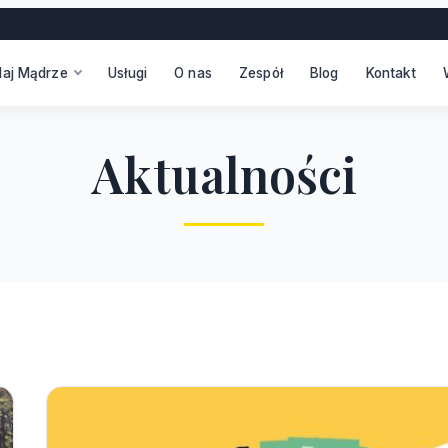
daj Mądrze
Usługi
O nas
Zespół
Blog
Kontakt
A
k
t
u
a
l
n
o
ś
c
i