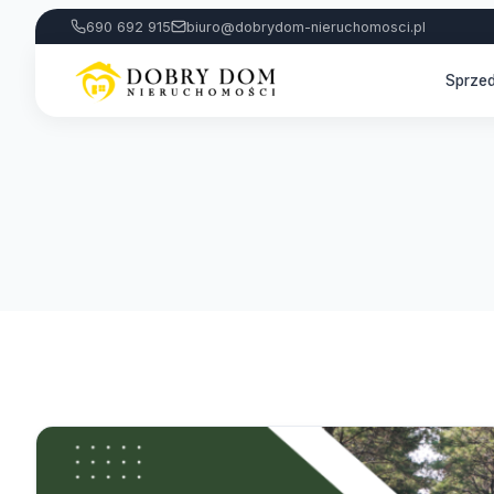
690 692 915
biuro@dobrydom-nieruchomosci.pl
Sprze