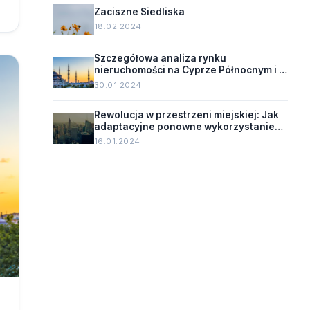
Zaciszne Siedliska
18.02.2024
Szczegółowa analiza rynku
nieruchomości na Cyprze Północnym i w
Turcji
30.01.2024
Rewolucja w przestrzeni miejskiej: Jak
adaptacyjne ponowne wykorzystanie
zmienia oblicze starych budynków.
16.01.2024