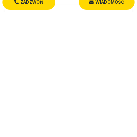
ZADZWOŃ
WIADOMOŚĆ
Zapytaj o tę ofertę
IMIĘ
NAZWISKO
E-MAIL
TELEFON
WIADOMOŚĆ