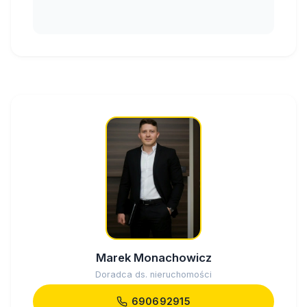
Marek Monachowicz
Doradca ds. nieruchomości
690692915