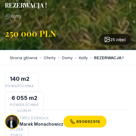
REZERWACJA !
Kotły
250 000 PLN
25 zdjęć
Strona główna
›
Oferty
›
Domy
›
Kotły
›
REZERWACJA !
140 m2
POWIERZCHNIA
6 055 m2
POWIERZCHNIA
DZIAŁKI
TWÓJ DORADCA
3
690692915
Marek Monachowicz
LICZBA
POKOI