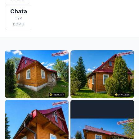
Chata
TYP
DOMU