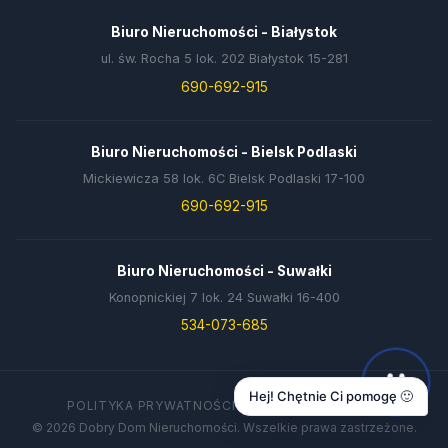
Biuro Nieruchomości - Białystok
ul. św. Rocha 5 lok. 202 Białystok 15-281
690-692-915
Biuro Nieruchomości - Bielsk Podlaski
Mickiewicza 58 lok. 6C Bielsk Podlaski 17-100
690-692-915
Biuro Nieruchomości - Suwałki
Konopnickiej 7 lok. 24 Suwałki 16-400
534-073-685
Hej! Chętnie Ci pomogę 🙂
POLITYKA PRYWATNOŚCI
DANE FIRMY
KONTAKT
© 2026 Dobry Dom Nieruchomości. Wszelkie prawa zastrzeżone.