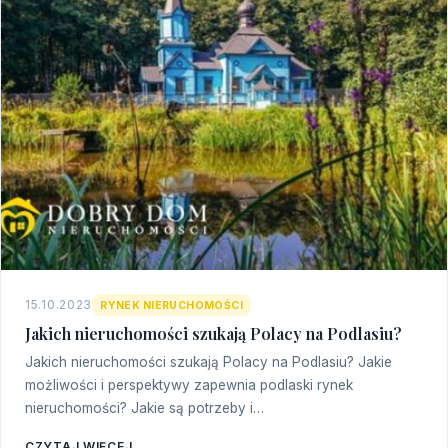
15.10.2023
RYNEK NIERUCHOMOŚCI
Jakich nieruchomości szukają Polacy na Podlasiu?
Jakich nieruchomości szukają Polacy na Podlasiu? Jakie
możliwości i perspektywy zapewnia podlaski rynek
nieruchomości? Jakie są potrzeby i…
CZYTAJ WIĘCEJ