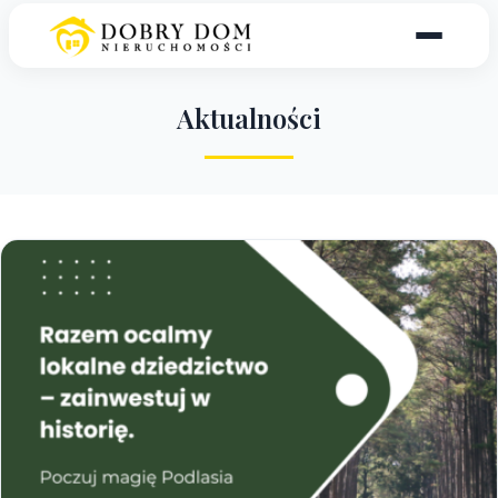
A
k
t
u
a
l
n
o
ś
c
i