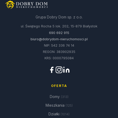
Grupa Dobry Dom sp. z o.o.
ul. Świętego Rocha 5 lok. 202, 15-879 Białystok
690 692 915
biuro@dobrydom-nieruchomosci.pl
NIP: 542 336 74 14
REGON: 383902935
KRS: 0000795084
OFERTA
Domy
(313)
Mieszkania
(125)
Działki
(1014)