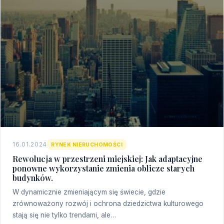
16.01.2024
RYNEK NIERUCHOMOŚCI
Rewolucja w przestrzeni miejskiej: Jak adaptacyjne
ponowne wykorzystanie zmienia oblicze starych
budynków.
W dynamicznie zmieniającym się świecie, gdzie
zrównoważony rozwój i ochrona dziedzictwa kulturowego
stają się nie tylko trendami, ale…