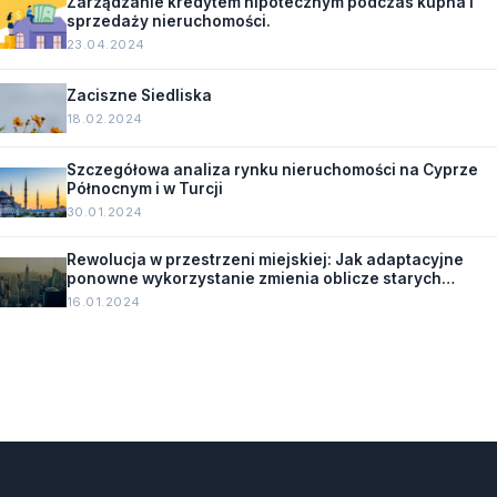
Zarządzanie kredytem hipotecznym podczas kupna i
sprzedaży nieruchomości.
23.04.2024
Zaciszne Siedliska
18.02.2024
Szczegółowa analiza rynku nieruchomości na Cyprze
Północnym i w Turcji
30.01.2024
Rewolucja w przestrzeni miejskiej: Jak adaptacyjne
ponowne wykorzystanie zmienia oblicze starych
budynków.
16.01.2024