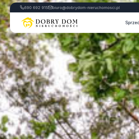
690 692 915
biuro@dobrydom-nieruchomosci.pl
Sprze