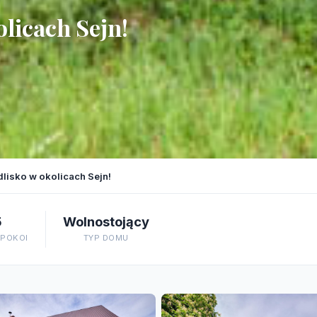
olicach Sejn!
dlisko w okolicach Sejn!
5
Wolnostojący
 POKOI
TYP DOMU