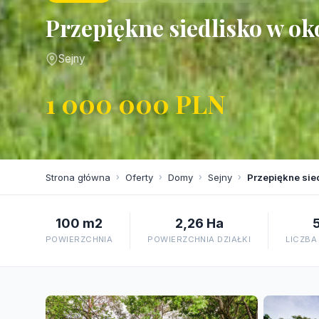
Przepiękne siedlisko w ok
Sejny
1 000 000 PLN
Strona główna
›
Oferty
›
Domy
›
Sejny
›
Przepiękne sie
100 m2
2,26 Ha
POWIERZCHNIA
POWIERZCHNIA DZIAŁKI
LICZBA