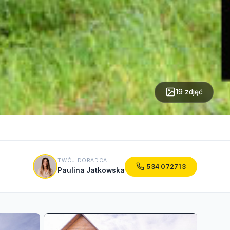
19 zdjęć
TWÓJ DORADCA
534 072713
Paulina Jatkowska