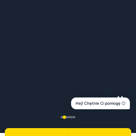
Hej! Chętnie Ci pomogę 🙂