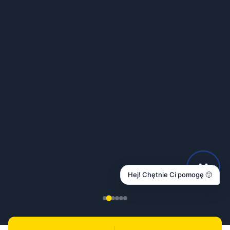
Hej! Chętnie Ci pomogę 🙂