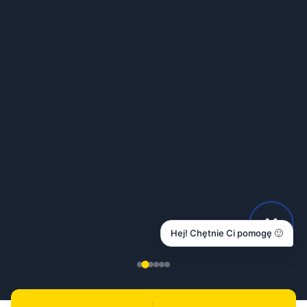
Hej! Chętnie Ci pomogę 🙂