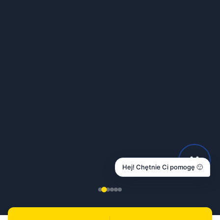
Hej! Chętnie Ci pomogę 🙂