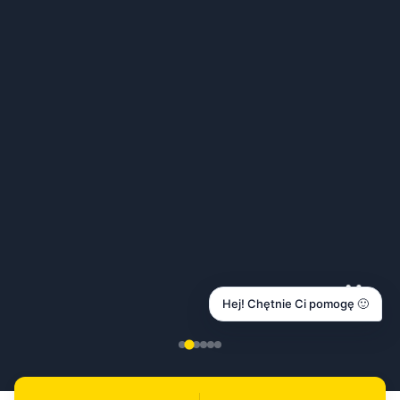
Hej! Chętnie Ci pomogę 🙂