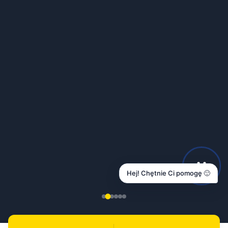
Hej! Chętnie Ci pomogę 🙂